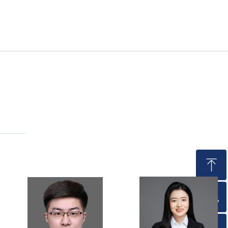
ꁸ
ꂅ
回到顶部
020-31606580