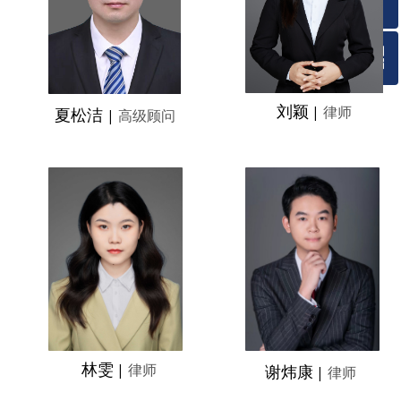
ꁗ
ꀥ
QQ客服
刘颖
|
律师
夏松洁
微信二维码
|
高级顾问
林雯
|
律师
谢炜康
|
律师