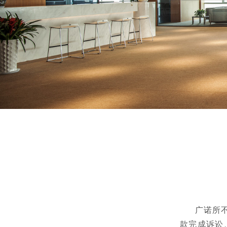
广诺所不良
款完成诉讼