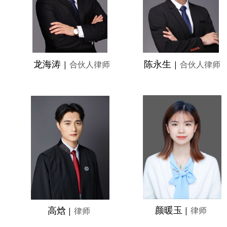
龙海涛
陈永生
|
合伙人律师
|
合伙人律师
颜暖玉
高焓
|
律师
|
律师