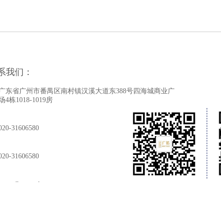
系我们：
广东省广州市番禺区南村镇汉溪大道东388号四海城商业广
地址：
场4栋1018-1019房
020-31606580
电话：
020-31606580
传真：
name@example.xxx
邮箱：