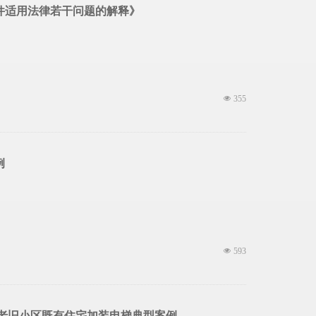
案件适用法律若干问题的解释》
넶
355
例
넶
593
布老旧小区既有住宅加装电梯典型案例