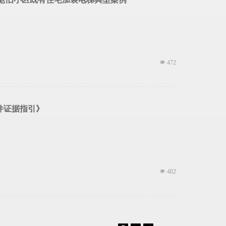
넶
472
件证据指引》
넶
402